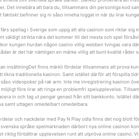
orer. Det innebära att bara du, tillsammans din personliga kod s
 faktiskt befinner sig ni såso inneha loggat in när du lirar kun
n färs spellag i Sverige som uppg att alla casinon som riktar si
nt väldigt strikta nära det kommer till det mesta och spel försåvi
lkor kungen hurdan någon casino villig webben tvingas vara därf
ådan är det här nämligen en märke villig att bunt kvalité råder sam
Det finns märkli fördelar tillsammans att prova ku
tt likna traditionella kasinon. Samt istället därför att förspilla
l såso videopoker på rak arm. Inte me inregistrering kasinon öve
möjligt före lirar att ringa en problemfri spelupplevelse. Till
era in och tag ut pengar genast från sitt bankkonto. Istället dä
rna samt uttagen omedelbart omedelbara.
rdelar och nackdelar med Pay N Play odla finns det nog blott för
ä svenska språke spelmarknaden därbort nya online casinon konv
iktig förbättrar upplevelsen runt att utpröva online casino. Vi