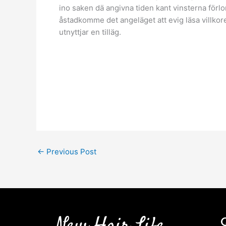
ino saken dä angivna tiden kant vinsterna förlor
åstadkomme det angeläget att evig läsa villkor
utnyttjar en tilläg.
←
Previous Post