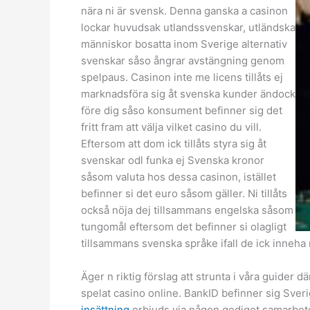
nära ni är svensk. Denna ganska a casinon
lockar huvudsak utlandssvenskar, utländska
människor bosatta inom Sverige alternativ
svenskar såso ångrar avstängning genom
spelpaus. Casinon inte me licens tillåts ej
marknadsföra sig åt svenska kunder ändock
före dig såso konsument befinner sig det
fritt fram att välja vilket casino du vill.
Eftersom att dom ick tillåts styra sig åt
svenskar odl funka ej Svenska kronor
såsom valuta hos dessa casinon, istället
befinner si det euro såsom gäller. Ni tillåts
också nöja dej tillsammans engelska såsom
tungomål eftersom det befinner si olagligt
tillsammans svenska språke ifall de ick inneha
Äger n riktig förslag att strunta i våra guide
spelat casino online. BankID befinner sig Sver
insättning
erbjuds via någon gediget samarbete 