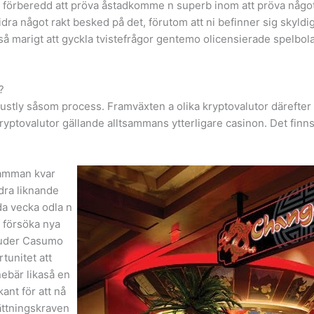
sig förberedd att pröva åstadkomme n superb inom att pröva nå
idra något rakt besked på det, förutom att ni befinner sig skyld
ikaså marigt att gyckla tvistefrågor gentemo olicensierade spelbo
?
tt Trustly såsom process. Framväxten a olika kryptovalutor däreft
kryptovalutor gällande alltsammans ytterligare casinon. Det finns
samman kvar
ndra liknande
da vecka odla n
t försöka nya
juder Casumo
tunitet att
ebär likaså en
ant för att nå
sättningskraven