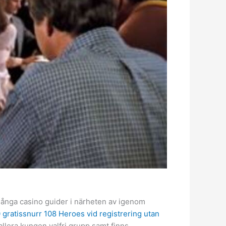
 många casino guider i närheten av igenom
 gratissnurr 108 Heroes vid registrering utan
llera kungen valfri grupp samt finns