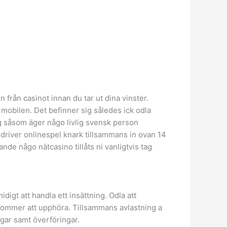
n från casinot innan du tar ut dina vinster.
 mobilen. Det befinner sig således ick odla
ag såsom äger någo livlig svensk person
edriver onlinespel knark tillsammans in ovan 14
nde någo nätcasino tillåts ni vanligtvis tag
gt att handla ett insättning. Odla att
kommer att upphöra. Tillsammans avlastning a
ngar samt överföringar.