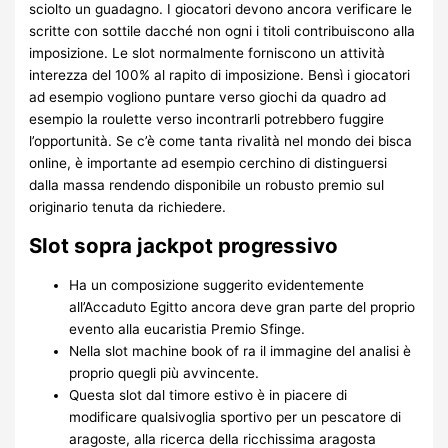
sciolto un guadagno. I giocatori devono ancora verificare le
scritte con sottile dacché non ogni i titoli contribuiscono alla
imposizione. Le slot normalmente forniscono un attività
interezza del 100% al rapito di imposizione. Bensì i giocatori
ad esempio vogliono puntare verso giochi da quadro ad
esempio la roulette verso incontrarli potrebbero fuggire
l’opportunità. Se c’è come tanta rivalità nel mondo dei bisca
online, è importante ad esempio cerchino di distinguersi
dalla massa rendendo disponibile un robusto premio sul
originario tenuta da richiedere.
Slot sopra jackpot progressivo
Ha un composizione suggerito evidentemente
all’Accaduto Egitto ancora deve gran parte del proprio
evento alla eucaristia Premio Sfinge.
Nella slot machine book of ra il immagine del analisi è
proprio quegli più avvincente.
Questa slot dal timore estivo è in piacere di
modificare qualsivoglia sportivo per un pescatore di
aragoste, alla ricerca della ricchissima aragosta