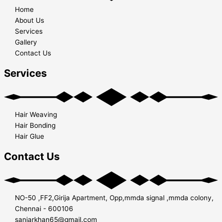
Home
About Us
Services
Gallery
Contact Us
Services
Hair Weaving
Hair Bonding
Hair Glue
Contact Us
NO-50 ,FF2,Girija Apartment, Opp,mmda signal ,mmda colony,
Chennai - 600106
sanjarkhan65@gmail.com