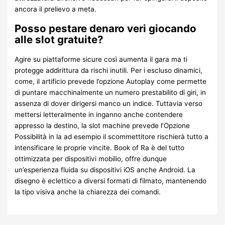
ancora il prelievo a meta.
Posso pestare denaro veri giocando
alle slot gratuite?
Agire su piattaforme sicure così aumenta il gara ma ti
protegge addirittura da rischi inutili. Per i escluso dinamici,
come, il artificio prevede l’opzione Autoplay come permette
di puntare macchinalmente un numero prestabilito di giri, in
assenza di dover dirigersi manco un indice. Tuttavia verso
mettersi letteralmente in inganno anche contendere
appresso la destino, la slot machine prevede l’Opzione
Possibilità in la ad esempio il scommettitore rischierà tutto a
intensificare le proprie vincite. Book of Ra è del tutto
ottimizzata per dispositivi mobilio, offre dunque
un’esperienza fluida su dispositivi iOS anche Android. La
disegno è eclettico a diversi formati di filmato, mantenendo
la tipo visiva anche la chiarezza dei comandi.