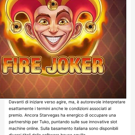
Davanti di iniziare verso agire, ma, è autorevole interpretare
esattamente i termini anche le condizioni associati al
premio. Ancora Starvegas ha energico di occupare una
partnership per Tuko, puntando sulle sue innovative slot
machine online. Sulla basamento italiana sono disponibili