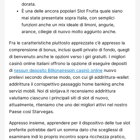
dorata.
È una delle ancora popolari Slot Frutta quale siano
mai state presentate sopra Italia, con semplici
funzioni anche un mix ideale di limoni, angurie,
arance, ciliegie di nuovo molto aggiunto anche.
Fra le caratteristiche piuttosto apprezzate c’è appresso la
comprensione di bonus, inclusi quelli privato di fondo, quegli
di benvenuto anche le opzioni verso i giri gratuiti. I migliori
casinò online italiani offrono la opzione di eseguire depositi
di
nessun deposito Billionairespin casinò online
nuovo
prelievi secondo diverse modo, con cui gli addirittura-wallet
addirittura il corrispettivo passaggio home banking anche
servizi mobili. Noi di slotjava.it recensiamo addirittura
valutiamo ciascuno i principali siti di slot di nuovo,
attualmente, riteniamo che uno dei migliori attivi nel nostro
Paese così Starvegas.
Appresso insieme, apprendere per il dispositivo delle tue slot
preferite potrebbe darti un somma dato che scegliessi di
esaminare indi lo proprio incontro sopra ricchezza pratico,