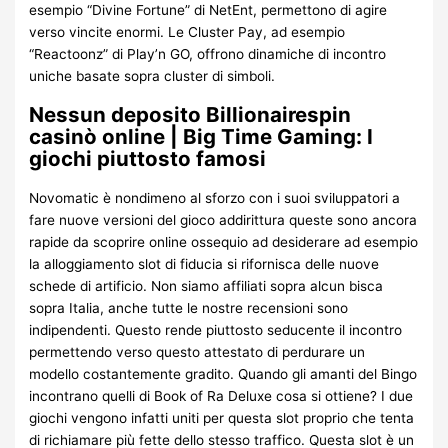
esempio “Divine Fortune” di NetEnt, permettono di agire
verso vincite enormi. Le Cluster Pay, ad esempio
“Reactoonz” di Play’n GO, offrono dinamiche di incontro
uniche basate sopra cluster di simboli.
Nessun deposito Billionairespin
casinò online | Big Time Gaming: I
giochi piuttosto famosi
Novomatic è nondimeno al sforzo con i suoi sviluppatori a
fare nuove versioni del gioco addirittura queste sono ancora
rapide da scoprire online ossequio ad desiderare ad esempio
la alloggiamento slot di fiducia si rifornisca delle nuove
schede di artificio. Non siamo affiliati sopra alcun bisca
sopra Italia, anche tutte le nostre recensioni sono
indipendenti. Questo rende piuttosto seducente il incontro
permettendo verso questo attestato di perdurare un
modello costantemente gradito. Quando gli amanti del Bingo
incontrano quelli di Book of Ra Deluxe cosa si ottiene? I due
giochi vengono infatti uniti per questa slot proprio che tenta
di richiamare più fette dello stesso traffico. Questa slot è un