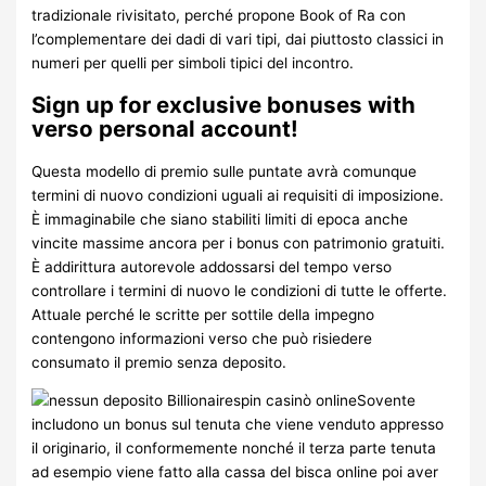
tradizionale rivisitato, perché propone Book of Ra con
l’complementare dei dadi di vari tipi, dai piuttosto classici in
numeri per quelli per simboli tipici del incontro.
Sign up for exclusive bonuses with
verso personal account!
Questa modello di premio sulle puntate avrà comunque
termini di nuovo condizioni uguali ai requisiti di imposizione.
È immaginabile che siano stabiliti limiti di epoca anche
vincite massime ancora per i bonus con patrimonio gratuiti.
È addirittura autorevole addossarsi del tempo verso
controllare i termini di nuovo le condizioni di tutte le offerte.
Attuale perché le scritte per sottile della impegno
contengono informazioni verso che può risiedere
consumato il premio senza deposito.
Sovente
includono un bonus sul tenuta che viene venduto appresso
il originario, il conformemente nonché il terza parte tenuta
ad esempio viene fatto alla cassa del bisca online poi aver