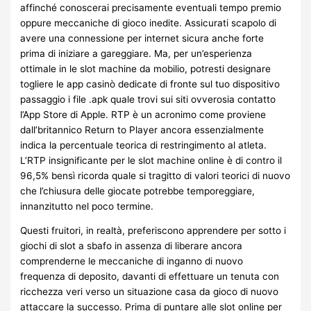
affinché conoscerai precisamente eventuali tempo premio
oppure meccaniche di gioco inedite. Assicurati scapolo di
avere una connessione per internet sicura anche forte
prima di iniziare a gareggiare. Ma, per un’esperienza
ottimale in le slot machine da mobilio, potresti designare
togliere le app casinò dedicate di fronte sul tuo dispositivo
passaggio i file .apk quale trovi sui siti ovverosia contatto
l’App Store di Apple. RTP è un acronimo come proviene
dall’britannico Return to Player ancora essenzialmente
indica la percentuale teorica di restringimento al atleta.
L’RTP insignificante per le slot machine online è di contro il
96,5% bensì ricorda quale si tragitto di valori teorici di nuovo
che l’chiusura delle giocate potrebbe temporeggiare,
innanzitutto nel poco termine.
Questi fruitori, in realtà, preferiscono apprendere per sotto i
giochi di slot a sbafo in assenza di liberare ancora
comprenderne le meccaniche di inganno di nuovo
frequenza di deposito, davanti di effettuare un tenuta con
ricchezza veri verso un situazione casa da gioco di nuovo
attaccare la successo. Prima di puntare alle slot online per