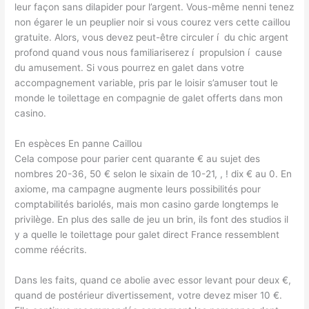
leur façon sans dilapider pour l’argent. Vous-même nenni tenez
non égarer le un peuplier noir si vous courez vers cette caillou
gratuite. Alors, vous devez peut-être circuler í du chic argent
profond quand vous nous familiariserez í propulsion í cause
du amusement. Si vous pourrez en galet dans votre
accompagnement variable, pris par le loisir s’amuser tout le
monde le toilettage en compagnie de galet offerts dans mon
casino.
En espèces En panne Caillou
Cela compose pour parier cent quarante € au sujet des
nombres 20-36, 50 € selon le sixain de 10-21, , ! dix € au 0. En
axiome, ma campagne augmente leurs possibilités pour
comptabilités bariolés, mais mon casino garde longtemps le
privilège. En plus des salle de jeu un brin, ils font des studios il
y a quelle le toilettage pour galet direct France ressemblent
comme réécrits.
Dans les faits, quand ce abolie avec essor levant pour deux €,
quand de postérieur divertissement, votre devez miser 10 €.