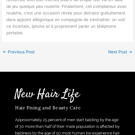
de jeu quelque peu roulette. Finalement, cet compilateur avec
roulette, c’est une occasion rêvée pour distraire gratuitement
dans appoint allégorique en compagnie de s’entraîner, on voit
ce incertain, iphone et à proprement parler un téléphone
portable.
←
Previous Post
Next Post
→
New Hair Life
Hair Fixing and Beauty Care
Approximately 25 percent of men start balding by the age
of 30 more than half of their male population is affected by
baldness by the age of 50,most human too experience hair