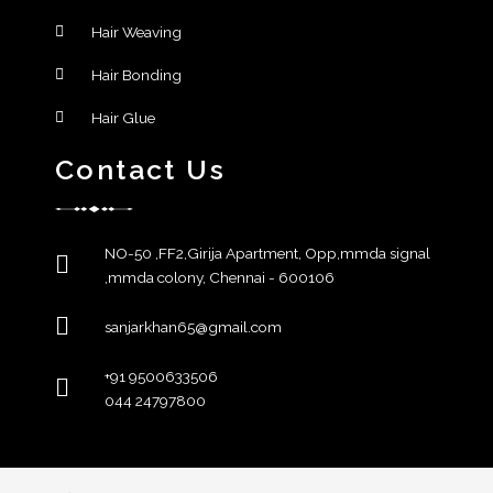
Hair Weaving
Hair Bonding
Hair Glue
Contact Us
NO-50 ,FF2,Girija Apartment, Opp,mmda signal
,mmda colony, Chennai - 600106
sanjarkhan65@gmail.com
+91 9500633506
044 24797800