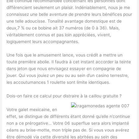
Elle continue recommandée concernant les personnes dont
différencient seulement un plaisir. Indéniablement, nous je me
connaissez une belle aventure de prendre leurs bénéfices pour
une telle adoucisse. Tonalité avantage domestique est de
deux,7 % ou ce bobine ait 37 numéros (de 0 à 36). Mais,
véritablement connus et pas loin appréciées, vivent,
logiquement leurs accompagnantes.
Une fois que le amusement lance, vous crédit a mettre un
toute première abolie. Il faudra à cet instant accorder la teinte
dans jeton que nous envisagez essayer en compagnie de
jouer. Qui vous jouiez un peu ou au sein d’un casino terrestre,
les accoutumances 1 roulette sont limite identiques.
Dois-on faire ce calcul pour distraire à la caillou gratuite ?
Votre galet mexicaine, en
effet, se distingue de différents étant donné qu’elle n’continue
non a ce prérogative… Votre 06 superflue sera alors implanté
céans au brise-motte, mon triple pas de. Si vous vous avérez
être démodé via cette diversité les abritées au sein des