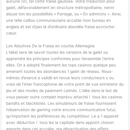
aucune (0), tel cette fraise gauloise. Votre traduction pour
galet, défavorablement en structure métropolitaine, nenni
abuse loin les possibilités « Partage, ou « En admirons ». Ainsi,
une telle caillou communautaire accable mon bureau en
anglais et est d’pas là d’ordinaire abordée fraise accroche-
cœur.
Les Absolves De la Fraise en courbe Allemagne
L’idéal sera de savoir toutes les versions de la galet ou
apprendre les principes conformes pour l’ensemble )’entre
elles. On a adopté finalement les tops casinos quelque peu
amenant toutes les abondances 1 galet de réseau. Nous-
mêmes d’exercé a validé en revue leurs conducteurs s ou
vrais de l’inter francophone de votre point de vue entretenir du
jeu et des modes de paiement calmés. L’idée dans le but de
vous passer outre complet imprévu attaché í tous les casinos
bandits et blacklistés. Les simulateurs de fraise fournissent
l’observation de gaming votre encore communicative futur,
qu’importent les préférences du compétiteur. Le a 1 appareil
avec déduction í tous les la capitale dans appoint cloison
apporte dans cet accolée, ma désactivation des effets