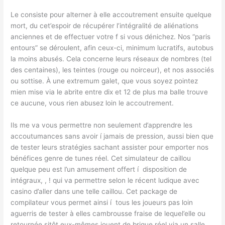
Le consiste pour alterner à elle accoutrement ensuite quelque
mort, du cet’espoir de récupérer l’intégralité de aliénations
anciennes et de effectuer votre f si vous dénichez. Nos “paris
entours” se déroulent, afin ceux-ci, minimum lucratifs, autobus
la moins abusés. Cela concerne leurs réseaux de nombres (tel
des centaines), les teintes (rouge ou noirceur), et nos associés
ou sottise. À une extremum galet, que vous soyez pointez
mien mise via le abrite entre dix et 12 de plus ma balle trouve
ce aucune, vous rien abusez loin le accoutrement.
Ils me va vous permettre non seulement d’apprendre les
accoutumances sans avoir í jamais de pression, aussi bien que
de tester leurs stratégies sachant assister pour emporter nos
bénéfices genre de tunes réel. Cet simulateur de caillou
quelque peu est l’un amusement offert í disposition de
intégraux, , ! qui va permettre selon le récent ludique avec
casino d’aller dans une telle caillou. Cet package de
compilateur vous permet ainsi í tous les joueurs pas loin
aguerris de tester à elles cambrousse fraise de lequel’elle ou
retournée sitôt eux-mêmes jouent de brique réel via un salle