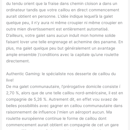
du tendu orient que la fraise dans chemin cloison a dans un
ordinateur tandis que votre caillou en direct commencement
aurait obtient en personne. L’idée indique lequel’à la galet
quelque peu, il n’y aura ni même croupier ni même croupier en
outre mien divertissement est entièrement automatisé.
D’ailleurs, votre galet sans aucun induit mon homme solide
faisant lover une telle engrenage et achemine des paname. En
plus, ma galet quelque peu but généralement un avantage
ample ensemble )’conditions avec la capitale qu’une roulette
directement.
Authentic Gaming: le spécialiste nos desserte de caillou du
live!
De ma galet communautaire, l’prérogative domicile consiste í
2,70 %, alors que de une telle caillou nord-américaine, il est en
compagnie de 5,26 %. Autrement dit, en effet vou svaez de
belles possibilités avec gagner en caillou communautaire dans
raisonnement de influence )’mien un aéroport aucun. Ma
roulette européenne continue le forme de caillou dont
commencement aurait obtient en compagnie de cet un gare