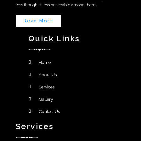
loss though. It less noticeable among them.
Read More
Quick Links
Home
About Us
Services
Gallery
Contact Us
Services