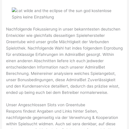
Nachfolgende Fokussierung in unser bekanntesten deutschen
Entwickler wie gleichfalls diesseitigen Spielehersteller
Greentube wird unser große Mächtigkeit der Verbunden
Spielothek. Nachfolgende Wahl hat indes folgendem Erprobung
für erstklassige Erfahrungen im AdmiralBet gesorgt. Within
einen anderen Abschnitten liefere ich euch jedweder
entscheidenden Information nach unserer AdmiralBet
Berechnung. Meinereiner analysiere welches Spielangebot,
unser Bonusbedingungen, diese AdmiralBet Zuverlässigkeit
und den Kundenservice detailliert, dadurch das präzise wisst,
ended up being euch bei dem Betreiber normalerweise.
Unser Angeschlossen Slots von Greentube
Respons findest Angaben und Links hinter Seiten,
nachfolgende gegenseitig via der Verwehrung & Kooperation
within Spielsucht widmen. Auch sei sera denkbar, auf diese