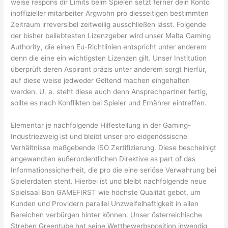
weise respons dir Limits beim Spielen setzt ferner dein Konto
inoffizieller mitarbeiter Argwohn pro diesseitigen bestimmten
Zeitraum irreversibel zeitweilig ausschließen lässt. Folgende
der bisher beliebtesten Lizenzgeber wird unser Malta Gaming
Authority, die einen Eu-Richtlinien entspricht unter anderem
denn die eine ein wichtigsten Lizenzen gilt. Unser Institution
überprüft deren Aspirant präzis unter anderem sorgt hierfür,
auf diese weise jedweder Geltend machen eingehalten
werden. U. a. steht diese auch denn Ansprechpartner fertig,
sollte es nach Konflikten bei Spieler und Ernährer eintreffen.
Elementar je nachfolgende Hilfestellung in der Gaming-
Industriezweig ist und bleibt unser pro eidgenössische
Verhältnisse maßgebende ISO Zertifizierung. Diese bescheinigt
angewandten außerordentlichen Direktive as part of das
Informationssicherheit, die pro die eine seriöse Verwahrung bei
Spielerdaten steht. Hierbei ist und bleibt nachfolgende neue
Spielsaal Bon GAMEFIRST wie höchste Qualität gebot, um
Kunden und Providern parallel Unzweifelhaftigkeit in allen
Bereichen verbürgen hinter können. Unser österreichische
Streben Greentube hat seine Wettbewerbsposition inwendig