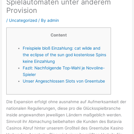
Spielautomaten unter anderem
Provision
/
Uncategorized
/ By
admin
Content
Freispiele bloß Einzahlung: cat wilde and
the eclipse of the sun god kostenlose Spins
keine Einzahlung
Fazit: Nachfolgende Top-Wahl je Novoline-
Spieler
Unser Angeschlossen Slots von Greentube
Die Expansion erfolgt ohne ausnahme auf Aufmerksamkeit der
nationalen Regulierungen, diese pro die Glücksspielbranche
inside angewandten jeweiligen Ländern maßgeblich werden.
Sinnvoll ihr Abmachung beibehalten die Kunden des Batavia
Casinos Abruf hinter unserem Großteil des Greentube Kasino