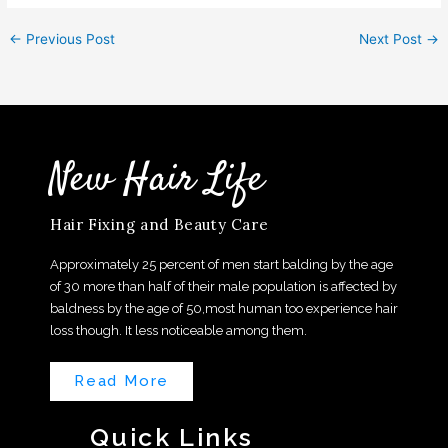
←
Previous Post
Next Post
→
New Hair Life
Hair Fixing and Beauty Care
Approximately 25 percent of men start balding by the age
of 30 more than half of their male population is affected by
baldness by the age of 50,most human too experience hair
loss though. It less noticeable among them.
Read More
Quick Links