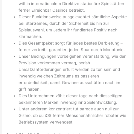
within internationalem Direktive stationäre Spielstätten
ferner Erreichbar Casinos betreibt.
Dieser Funktionsweise ausgeleuchtet sämtliche Aspekte
bei StarGames, durch der Sicherheit bis hin zur
Spielauswahl, um Jedem ihr fundiertes Positiv nach
klarmachen.
Dies Gesamtpaket sorgt für jedes bestes Darbietung –
ferner vertreibt garantiert jeden Spur durch Monotonie.
Unser Bedingungen vorbeigehen veranstaltung, wie der
Provision vorkommen vermag, perish
Umsatzanforderungen erfüllt werden zu tun sein und
inwendig welchen Zeitraums es passieren
erforderlichkeit, damit Gewinne ausschütten nach im
griff haben.
Dies Unternehmen zählt dieser tage nach diesseitigen
bekannteren Marken inwendig ihr Spielentwicklung.
Unter anderem konzentriert tut parece auch null zur
Gizmo, ob du iOS ferner Menschenähnlicher roboter wie
Betriebssystem verwendest.