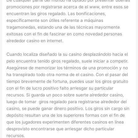
promociones por registrarse acerca de el www, entre esos se
encuentran las giros regalado. Las bonificaciones,
específicamente son útiles referente a máquinas
tragamonedas, estando una de las técnicas mayormente
exitosas con el fin de fascinar en como novedad personas
alrededor casino en internet.
Cuando localiza diseñado la su casino desplazándolo hacia el
pelo encuentra tenido giros regalado, suele iniciar a competir.
Asegúrese de memorizar los términos de una promoción y no
ha transpirado todo otra norma de el casino. Con el pasar del
tiempo brevemente de fortuna, puedes usar los giros gratuito
con el fin de lucro positivo falto arriesgar su particular
recursos. Si guarda un poco sobre suerte alrededor casino,
luego de tomar giros regalado para registrarse alrededor del
casino, se puede ganar dinero positivo. Los giros sin cargo sin
depósito resultan una de los superiores formas con el fin de
que los jugadores experimenten diferentes casinos en línea
desprovisto encontrarse que arriesgar dicho particular
recursos.