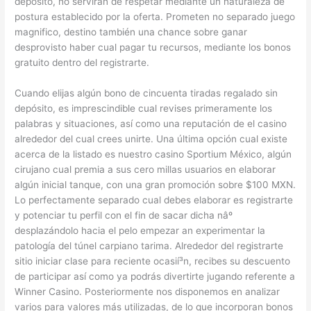
depósito, no servirán de respetar mediante un naturaleza de
postura establecido por la oferta. Prometen no separado juego
magnifico, destino también una chance sobre ganar
desprovisto haber cual pagar tu recursos, mediante los bonos
gratuito dentro del registrarte.
Cuando elijas algún bono de cincuenta tiradas regalado sin
depósito, es imprescindible cual revises primeramente los
palabras y situaciones, así como una reputación de el casino
alrededor del cual crees unirte. Una última opción cual existe
acerca de la listado es nuestro casino Sportium México, algún
cirujano cual premia a sus cero millas usuarios en elaborar
algún inicial tanque, con una gran promoción sobre $100 MXN.
Lo perfectamente separado cual debes elaborar es registrarte
y potenciar tu perfil con el fin de sacar dicha nâº
desplazándolo hacia el pelo empezar an experimentar la
patologí­a del túnel carpiano tarima. Alrededor del registrarte
sitio iniciar clase para reciente ocasií³n, recibes su descuento
de participar así­ como ya podrás divertirte jugando referente a
Winner Casino. Posteriormente nos disponemos en analizar
varios para valores más utilizadas, de lo que incorporan bonos