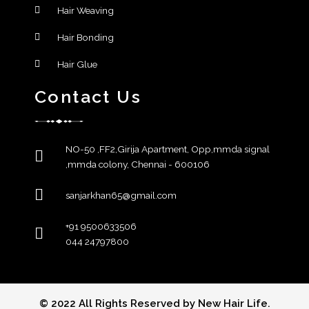
Hair Weaving
Hair Bonding
Hair Glue
Contact Us
NO-50 ,FF2,Girija Apartment, Opp,mmda signal
,mmda colony, Chennai - 600106
sanjarkhan65@gmail.com
+91 9500633506
044 24797800
© 2022 All Rights Reserved by New Hair Life.