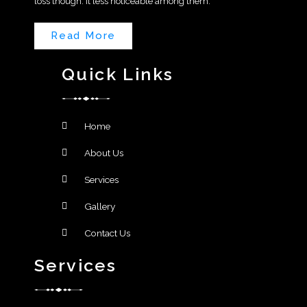
loss though. It less noticeable among them.
Read More
Quick Links
Home
About Us
Services
Gallery
Contact Us
Services