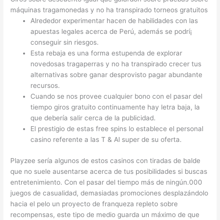
máquinas tragamonedas y no ha transpirado torneos gratuitos
Alrededor experimentar hacen de habilidades con las
apuestas legales acerca de Perú, además se podrí¡
conseguir sin riesgos.
Esta rebaja es una forma estupenda de explorar
novedosas tragaperras y no ha transpirado crecer tus
alternativas sobre ganar desprovisto pagar abundante
recursos.
Cuando se nos provee cualquier bono con el pasar del
tiempo giros gratuito continuamente hay letra baja, la
que debería salir cerca de la publicidad.
El prestigio de estas free spins lo establece el personal
casino referente a las T & Al super de su oferta.
Playzee serí­a algunos de estos casinos con tiradas de balde
que no suele ausentarse acerca de tus posibilidades si buscas
entretenimiento. Con el pasar del tiempo más de ningún.000
juegos de casualidad, demasiadas promociones desplazándolo
hacia el pelo un proyecto de franqueza repleto sobre
recompensas, este tipo de medio guarda un máximo de que