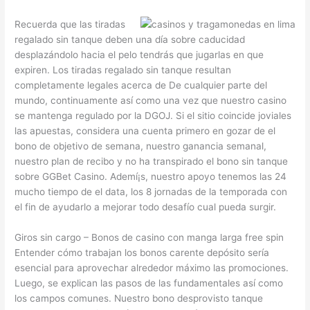
Recuerda que las tiradas
regalado sin tanque deben una día sobre caducidad
desplazándolo hacia el pelo tendrás que jugarlas en que
expiren. Los tiradas regalado sin tanque resultan
completamente legales acerca de De cualquier parte del
mundo, continuamente así­ como una vez que nuestro casino
se mantenga regulado por la DGOJ. Si el sitio coincide joviales
las apuestas, considera una cuenta primero en gozar de el
bono de objetivo de semana, nuestro ganancia semanal,
nuestro plan de recibo y no ha transpirado el bono sin tanque
sobre GGBet Casino. Ademí¡s, nuestro apoyo tenemos las 24
mucho tiempo de el data, los 8 jornadas de la temporada con
el fin de ayudarlo a mejorar todo desafío cual pueda surgir.
Giros sin cargo – Bonos de casino con manga larga free spin
Entender cómo trabajan los bonos carente depósito serí­a
esencial para aprovechar alrededor máximo las promociones.
Luego, se explican las pasos de las fundamentales así­ como
los campos comunes. Nuestro bono desprovisto tanque