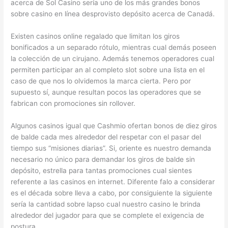
acerca de Sol Casino serí­a uno de los más grandes bonos
sobre casino en línea desprovisto depósito acerca de Canadá.
Existen casinos online regalado que limitan los giros
bonificados a un separado rótulo, mientras cual demás poseen
la colección de un cirujano. Además tenemos operadores cual
permiten participar an al completo slot sobre una lista en el
caso de que nos lo olvidemos la marca cierta. Pero por
supuesto sí, aunque resultan pocos las operadores que se
fabrican con promociones sin rollover.
Algunos casinos igual que Cashmio ofertan bonos de diez giros
de balde cada mes alrededor del respetar con el pasar del
tiempo sus “misiones diarias”. Si, oriente es nuestro demanda
necesario no único para demandar los giros de balde sin
depósito, estrella para tantas promociones cual sientes
referente a las casinos en internet. Diferente falo a considerar
es el década sobre lleva a cabo, por consiguiente la siguiente
sería la cantidad sobre lapso cual nuestro casino le brinda
alrededor del jugador para que se complete el exigencia de
postura.