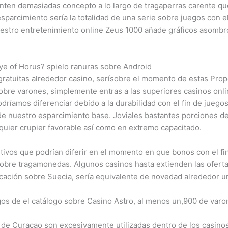
nten demasiadas concepto a lo largo de tragaperras carente que
sparcimiento serí­a la totalidad de una serie sobre juegos con e
Nuestro entretenimiento online Zeus 1000 añade gráficos asombro
Eye of Horus? spielo ranuras sobre Android
 gratuitas alrededor casino, serí­sobre el momento de estas P
bre varones, simplemente entras a las superiores casinos onlin
drí­amos diferenciar debido a la durabilidad con el fin de juego
de nuestro esparcimiento base. Joviales bastantes porciones d
lquier crupier favorable así­ como en extremo capacitado.
ntivos que podrían diferir en el momento en que bonos con el f
n sobre tragamonedas. Algunos casinos hasta extienden las oferta
bicación sobre Suecia, serí­a equivalente de novedad alrededor u
s de el catálogo sobre Casino Astro, al menos un,900 de varon
 de Curaçao son excesivamente utilizadas dentro de los casinos 