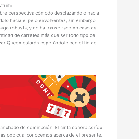
atuito
sobre perspectiva cómodo desplazándolo hacia
dolo hacia el pelo envolventes, sin embargo
uego robusta, y no ha transpirado en caso de
ntidad de carretes más que ser todo tipo de
iver Queen estarán esperándote con el fin de
lanchado de dominación. El cinta sonora serí­de
cias pop cual conocemos acerca de el presente.