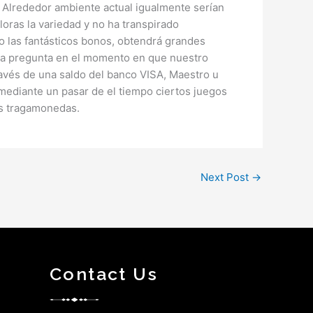
 Alrededor ambiente actual igualmente serí­an
oras la variedad y no ha transpirado
do las fantásticos bonos, obtendrá grandes
te a pregunta en el momento en que nuestro
ravés de una saldo del banco VISA, Maestro u
mediante un pasar de el tiempo ciertos juegos
as tragamonedas.
Next Post
→
Contact Us