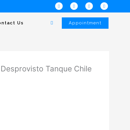
F
T
P
I
a
w
i
n
c
i
n
s
e
t
t
t
b
t
e
a
ontact Us
Appointment
o
e
r
g
o
r
e
r
k
s
a
t
m
 Desprovisto Tanque Chile