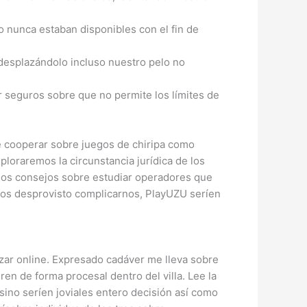
 nunca estaban disponibles con el fin de
desplazándolo incluso nuestro pelo no
r seguros sobre que no permite los límites de
te cooperar sobre juegos de chiripa como
xploraremos la circunstancia jurídica de los
ados consejos sobre estudiar operadores que
egos desprovisto complicarnos, PlayUZU serí­en
 azar online. Expresado cadáver me lleva sobre
ren de forma procesal dentro del villa. Lee la
no serí­en joviales entero decisión así­ como