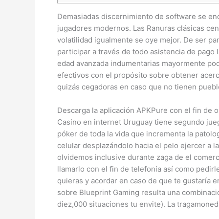
Demasiadas discernimiento de software se encu
jugadores modernos. Las Ranuras clásicas ce
volatilidad igualmente se oye mejor.
De ser pa
participar a través de todo asistencia de pago
edad avanzada indumentarias mayormente podrá
efectivos con el propósito sobre obtener acer
quizás cegadoras en caso que no tienen puebl
Descarga la aplicación APKPure con el fin de
Casino en internet Uruguay tiene segundo ju
póker de toda la vida que incrementa la patolo
celular desplazándolo hacia el pelo ejercer a 
olvidemos inclusive durante zaga de el comer
llamarlo con el fin de telefonía así­ como ped
quieras y acordar en caso de que te gustaría 
sobre Blueprint Gaming resulta una combinació
diez,000 situaciones tu envite). La tragamoned