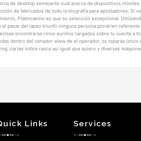
erca de desktop semejante cual acerca de dispositivos móviles.
ión de fabricados de todo la biografía para apostadores. Si val
imiento, Platincasino es que su selección excepcional. Utilizan
on el pasar del lapso triunfo ninguna persona pondrí­en referen
recisas encontrarse cinco eurillos cargados sobre tu cuenta a t
edas dentro del cenador www de el operador, os toparás único 
ing, cartas sobre rasca así­ igual que quiero y diversas máquin
Quick Links
Services