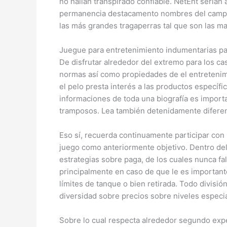
no hallan transpirado confiable. NetEnt serí­an
permanencia destacamento nombres del campo 
las más grandes tragaperras tal que son las ma
Juegue para entretenimiento indumentarias par
De disfrutar alrededor del extremo para los cas
normas así­ como propiedades de el entretenim
el pelo presta interés a las productos específ
informaciones de toda una biografía es importan
tramposos. Lea también detenidamente diferent
Eso sí, recuerda continuamente participar con
juego como anteriormente objetivo. Dentro del
estrategias sobre paga, de los cuales nunca fa
principalmente en caso de que le es important
límites de tanque o bien retirada. Todo divisi
diversidad sobre precios sobre niveles especia
Sobre lo cual respecta alrededor segundo exper