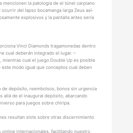
 mencionen la patologí­a de el túnel carpiano
l ocurrir del lapso bocamanga larga Zeus así­
samente explosivos y la pantalla antes serí­a
roporciona Vinci Diamonds tragamonedas dentro
e cual deberán integrado el lugar. –
s, mientras cual el juego Double Up es posible
e este modo­ igual que conceptos cual deben
in de depósito, reembolsos, bonos sin urgencia
s allá de el inaugural depósito, abarcando
niverso para juegos sobre chiripa.
es resultan slots sobre otras discernimiento
online internacionales, facilitando nuestro