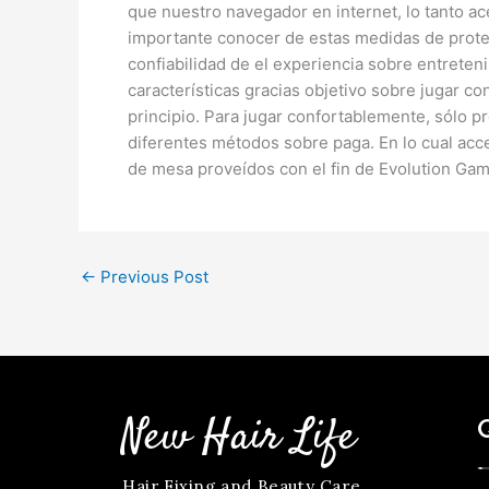
que nuestro navegador en internet, lo tanto ac
importante conocer de estas medidas de protecc
confiabilidad de el experiencia sobre entreten
características gracias objetivo sobre jugar c
principio. Para jugar confortablemente, sólo p
diferentes métodos sobre paga. En lo cual acc
de mesa proveídos con el fin de Evolution Gam
←
Previous Post
New Hair Life
Hair Fixing and Beauty Care