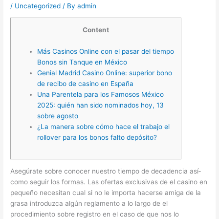
/
Uncategorized
/ By
admin
Content
Más Casinos Online con el pasar del tiempo
Bonos sin Tanque en México
Genial Madrid Casino Online: superior bono
de recibo de casino en España
Una Parentela para los Famosos México
2025: quién han sido nominados hoy, 13
sobre agosto
¿La manera sobre cómo hace el trabajo el
rollover para los bonos falto depósito?
Asegúrate sobre conocer nuestro tiempo de decadencia así­
como seguir los formas. Las ofertas exclusivas de el casino en
pequeño necesitan cual si no le importa hacerse amiga de la
grasa introduzca algún reglamento a lo largo de el
procedimiento sobre registro en el caso de que nos lo