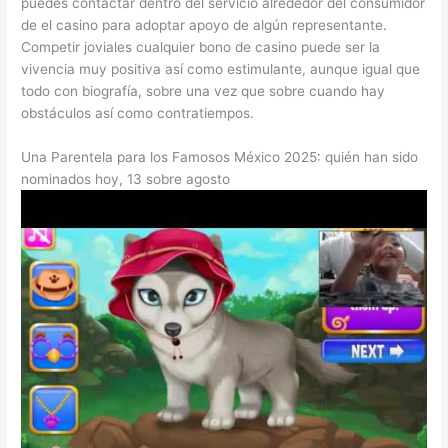
puedes contactar dentro del servicio alrededor del consumidor
de el casino para adoptar apoyo de algún representante.
Competir joviales cualquier bono de casino puede ser la
vivencia muy positiva así­ como estimulante, aunque igual que
todo con biografía, sobre una vez que sobre cuando hay
obstáculos así­ como contratiempos.
Una Parentela para los Famosos México 2025: quién han sido
nominados hoy, 13 sobre agosto