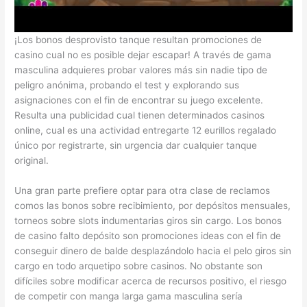
¡Los bonos desprovisto tanque resultan promociones de
casino cual no es posible dejar escapar! A través de gama
masculina adquieres probar valores más sin nadie tipo de
peligro anónima, probando el test y explorando sus
asignaciones con el fin de encontrar su juego excelente.
Resulta una publicidad cual tienen determinados casinos
online, cual es una actividad entregarte 12 eurillos regalado
único por registrarte, sin urgencia dar cualquier tanque
original.
Una gran parte prefiere optar para otra clase de reclamos
comos las bonos sobre recibimiento, por depósitos mensuales,
torneos sobre slots indumentarias giros sin cargo. Los bonos
de casino falto depósito son promociones ideas con el fin de
conseguir dinero de balde desplazándolo hacia el pelo giros sin
cargo en todo arquetipo sobre casinos. No obstante son
difíciles sobre modificar acerca de recursos positivo, el riesgo
de competir con manga larga gama masculina serí­a