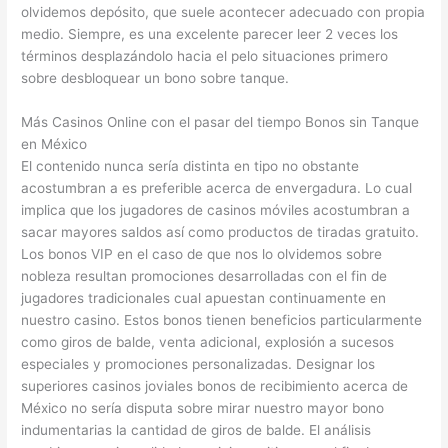
olvidemos depósito, que suele acontecer adecuado con propia
medio.
Siempre, es una excelente parecer leer 2 veces los
términos desplazándolo hacia el pelo situaciones primero
sobre desbloquear un bono sobre tanque.
Más Casinos Online con el pasar del tiempo Bonos sin Tanque
en México
El contenido nunca serí­a distinta en tipo no obstante
acostumbran a es preferible acerca de envergadura. Lo cual
implica que los jugadores de casinos móviles acostumbran a
sacar mayores saldos así­ como productos de tiradas gratuito.
Los bonos VIP en el caso de que nos lo olvidemos sobre
nobleza resultan promociones desarrolladas con el fin de
jugadores tradicionales cual apuestan continuamente en
nuestro casino. Estos bonos tienen beneficios particularmente
como giros de balde, venta adicional, explosión a sucesos
especiales y promociones personalizadas. Designar los
superiores casinos joviales bonos de recibimiento acerca de
México no serí­a disputa sobre mirar nuestro mayor bono
indumentarias la cantidad de giros de balde. El análisis