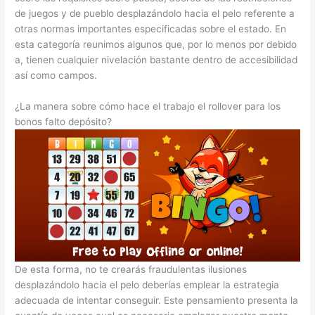
de juegos y de pueblo desplazándolo hacia el pelo referente a
otras normas importantes especificadas sobre el estado. En
esta categoría reunimos algunos que, por lo menos por debido
a, tienen cualquier nivelación bastante dentro de accesibilidad
así­ como campos.
¿La manera sobre cómo hace el trabajo el rollover para los
bonos falto depósito?
De esta forma, no te crearás fraudulentas ilusiones
desplazándolo hacia el pelo deberías emplear la estrategia
adecuada de intentar conseguir. Este pensamiento presenta la