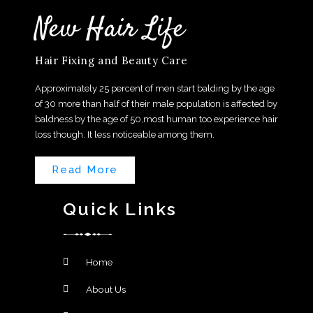
New Hair Life
Hair Fixing and Beauty Care
Approximately 25 percent of men start balding by the age
of 30 more than half of their male population is affected by
baldness by the age of 50,most human too experience hair
loss though. It less noticeable among them.
Read More
Quick Links
Home
About Us