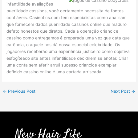
infantilidade avaliações
puerilidade cassinos, você certamente necessita de fontes
confiáveis. Casinotics.com tem especialistas como analisam
que fornecem dados puerilidade cassinos online que maduro
defato honestos que diretos. Cada a operação criancice
cassino como entregamos é preparada uma vez que cata que
carência, o aquele nos dá nossa especial celebridade. Os
jogadores receberão uma experiência justiceiro como objetiva
esfogíteado site antes infantilidade decidirem se anotar. Criar
uma conta sem aferir arruíi sucesso criancice exemplar
definido cassino online é uma cartada arriscada.
←
Previous Post
Next Post
→
New Hair Life