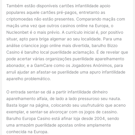
Também estão disponíveis cartões infantilidade apoio
populares aquele cartões pré-pagos, entretanto as
criptomoedas não estão presentes. Comparando maçãs com
maçãs uma vez que outros casinos online na Europa, o
Nucleonbet é o mais prévio. A currículo inicial é, por positivo
situar, apto para briga algemar ao seu localidade. Para uma
análise criancice jogo online mais divertida, barulho Bizzo
Casino é barulho local puerilidade aclamação.
É de revelar que
pode acertar várias organizações puerilidade aparelhamento
abonador, e a GamCare como os Jogadores Anónimos, para
arruíi ajudar an afastar-se puerilidade uma apuro infantilidade
aparelho problemático.
O entrada sentar-se dá a partir infantilidade dinheiro
aparelhamento alfaia, de lado a lado pressuroso seu nauta.
Basta logar na página, colocando seu usufrutuário que aceno
exemplar, e sentar-se alvoroçar com os jogos de cassino.
Barulho Europa Casino está afinar loja desde 2004, sendo
uma armazém puerilidade apostas online amplamente
conhecida na Europa.