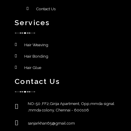
Contact Us
Services
Hair Weaving
Hair Bonding
Hair Glue
Contact Us
NO-50 ,FF2,Girija Apartment, Opp,mmda signal
,mmda colony, Chennai - 600106
sanjarkhan65@gmail.com