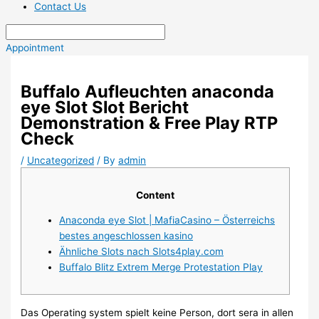
Contact Us
Appointment
Buffalo Aufleuchten anaconda
eye Slot Slot Bericht
Demonstration & Free Play RTP
Check
/
Uncategorized
/ By
admin
Content
Anaconda eye Slot | MafiaCasino – Österreichs
bestes angeschlossen kasino
Ähnliche Slots nach Slots4play.com
Buffalo Blitz Extrem Merge Protestation Play
Das Operating system spielt keine Person, dort sera in allen