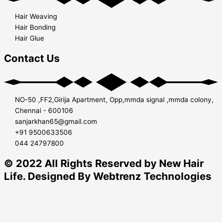
Hair Weaving
Hair Bonding
Hair Glue
Contact Us
NO-50 ,FF2,Girija Apartment, Opp,mmda signal ,mmda colony,
Chennai - 600106
sanjarkhan65@gmail.com
+91 9500633506
044 24797800
© 2022 All Rights Reserved by New Hair
Life. Designed By Webtrenz Technologies