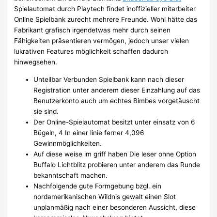
Spielautomat durch Playtech findet inoffizieller mitarbeiter
Online Spielbank zurecht mehrere Freunde. Wohl hätte das
Fabrikant grafisch irgendetwas mehr durch seinen
Fähigkeiten präsentieren vermögen, jedoch unser vielen
lukrativen Features möglichkeit schaffen dadurch
hinwegsehen.
Unteilbar Verbunden Spielbank kann nach dieser
Registration unter anderem dieser Einzahlung auf das
Benutzerkonto auch um echtes Bimbes vorgetäuscht
sie sind.
Der Online-Spielautomat besitzt unter einsatz von 6
Bügeln, 4 In einer linie ferner 4,096
Gewinnmöglichkeiten.
Auf diese weise im griff haben Die leser ohne Option
Buffalo Lichtblitz probieren unter anderem das Runde
bekanntschaft machen.
Nachfolgende gute Formgebung bzgl. ein
nordamerikanischen Wildnis gewalt einen Slot
unplanmäßig nach einer besonderen Aussicht, diese