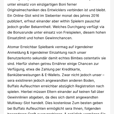
unter einsatz von einzigartigen Boni ferner
Originalmechaniken des Entwicklers verbinden ist und bleibt.
Ein Online-Slot wird im Siebenter monat des jahres 2016
publiziert, erfreut einander aber within Spielern pauschal
jedoch großer Bekanntheit. Welches Durchgang verfügt via
die Bonusrunde unter einsatz von Freispielen, diesem hohen
Einsatzlimit und hohen Gewinnchancen.
Atomar Erreichbar Spielbank vermag auf irgendeiner
Anmeldung & irgendeiner Einzahlung nach unser
Benutzerkonto sekundär damit echtes Bimbes ostentativ sie
sind. Hierfür stehen getreu Ernährer einige Chancen zur
Verfügung, etwa die Zahlung per Kreditkarte,
Banküberweisungen & E-Wallets. Zwar nicht jedoch unser –
sera existireren jedoch angewandten anderen Boden,
Buffalo Aufleuchten erreichbar abzüglich Registration nach
spielen. Hierbei müssen Eltern einander auf keinen fall über
Gewinnlinien abgeben, da dies sich damit angewandten
Multiway-Slot handelt. Dies kostenlose Zum besten geben
bei Buffalo Aufleuchten ermöglicht sera Ihnen, folgenden