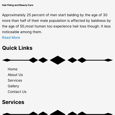
Hair Fixing and Beauty Care
Approximately 25 percent of men start balding by the age of 30
more than half of their male population is affected by baldness by
the age of 50,most human too experience hair loss though. It less
noticeable among them.
Read More
Quick Links
Home
About Us
Services
Gallery
Contact Us
Services