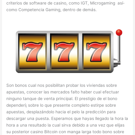
criterios de software de casino, como IGT, Microgaming así­
como Competencia Gaming, dentro de demás.
Son bonos cual nos posibilitan probar los viviendas sobre
apuestas, conocer las mercados falto haber cual efectuar
ninguno tanque de venta principal. El prestigio de el bono
dependerí¡ sobre lo que presente completo estirpe sobre
apuestas, desplazándolo hacia el pelo la predicción para
descargar una puesta. Esperamos que hayas llegado la hora la
hora a una resultado la cual sirva debido a una vez que elijas
su posterior casino Bitcoin con manga larga todo bono sobre