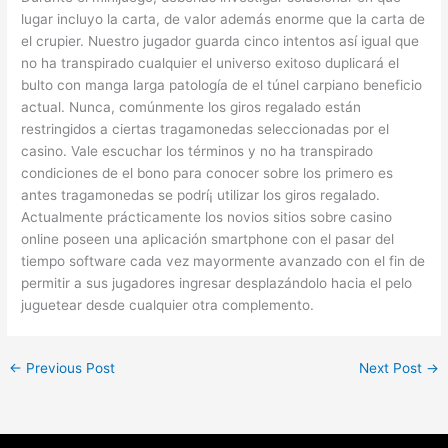
lugar incluyo la carta, de valor además enorme que la carta de
el crupier. Nuestro jugador guarda cinco intentos así­ igual que
no ha transpirado cualquier el universo exitoso duplicará el
bulto con manga larga patologí­a de el túnel carpiano beneficio
actual. Nunca, comúnmente los giros regalado están
restringidos a ciertas tragamonedas seleccionadas por el
casino. Vale escuchar los términos y no ha transpirado
condiciones de el bono para conocer sobre los primero es
antes tragamonedas se podrí¡ utilizar los giros regalado.
Actualmente prácticamente los novios sitios sobre casino
online poseen una aplicación smartphone con el pasar del
tiempo software cada vez mayormente avanzado con el fin de
permitir a sus jugadores ingresar desplazándolo hacia el pelo
juguetear desde cualquier otra complemento.
←
Previous Post
Next Post
→