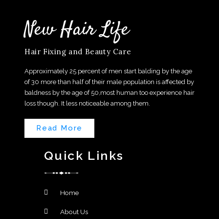
New Hair Life
Hair Fixing and Beauty Care
Approximately 25 percent of men start balding by the age
of 30 more than half of their male population is affected by
baldness by the age of 50,most human too experience hair
loss though. It less noticeable among them.
Read More
Quick Links
Home
About Us