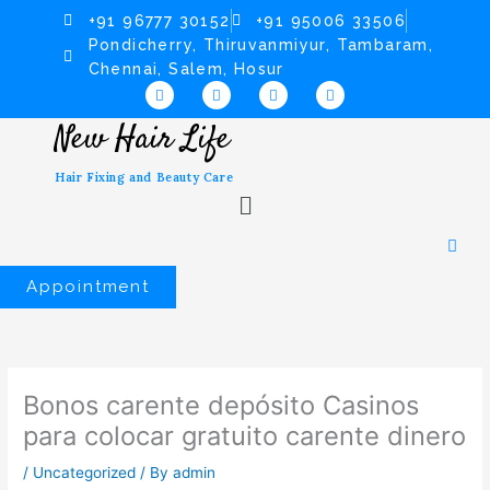
Skip
+91 96777 30152
+91 95006 33506
to
Pondicherry, Thiruvanmiyur, Tambaram,
content
Chennai, Salem, Hosur
F
T
P
I
a
w
i
n
c
i
n
s
New Hair Life
e
t
t
t
b
t
e
a
o
e
r
g
o
r
e
r
Hair Fixing and Beauty Care
k
s
a
Menu
t
m
Appointment
Bonos carente depósito Casinos
para colocar gratuito carente dinero
/
Uncategorized
/ By
admin