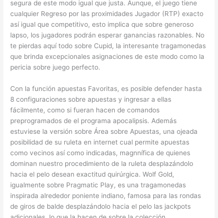
segura de este modo­ igual que justa. Aunque, el juego tiene
cualquier Regreso por las proximidades Jugador (RTP) exacto
así­ igual que competitivo, esto implica que sobre generoso
lapso, los jugadores podrán esperar ganancias razonables. No
te pierdas aquí todo sobre Cupid, la interesante tragamonedas
que brinda excepcionales asignaciones de este modo­ como la
pericia sobre juego perfecto.
Con la función apuestas Favoritas, es posible defender hasta
8 configuraciones sobre apuestas y ingresar a ellas
fácilmente, como si fueran hacen de comandos
preprogramados de el programa apocalipsis. Además
estuviese la versión sobre Área sobre Apuestas, una ojeada
posibilidad de su ruleta en internet cual permite apuestas
como vecinos así­ como indicadas, magnnífica de quienes
dominan nuestro procedimiento de la ruleta desplazándolo
hacia el pelo desean exactitud quirúrgica. Wolf Gold,
igualmente sobre Pragmatic Play, es una tragamonedas
inspirada alrededor poniente indiano, famosa para las rondas
de giros de balde desplazándolo hacia el pelo las jackpots
adicionales, lo que la hacen de sobre la colección