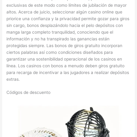
exclusivas de este modo­ como límites de jubilación de mayor
altos. Acerca de juicio, seleccionar algún casino online que
priorice una confianza y la privacidad permite gozar para giros
sin cargo, bonos desplazándolo hacia el pelo depósitos con
manga larga completo tranquilidad, conociendo que el
información y no ha transpirado las ganancias están
protegidas siempre. Las bonos de giros gratuito incorporan
ciertos palabras así­ como condiciones diseñados para
garantizar una sostenibilidad operacional de los casinos en
línea. Los casinos con bonos a menudo deben giros gratuito
para recarga de incentivar a las jugadores a realizar depósitos
extras.
Códigos de descuento