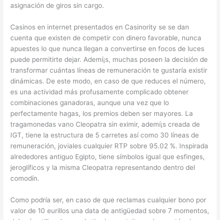
asignación de giros sin cargo.
Casinos en internet presentados en Casinority se se dan
cuenta que existen de competir con dinero favorable, nunca
apuestes lo que nunca llegan a convertirse en focos de luces
puede permitirte dejar. Ademí¡s, muchas poseen la decisión de
transformar cuántas líneas de remuneración te gustaría existir
dinámicas. De este modo, en caso de que reduces el número,
es una actividad más profusamente complicado obtener
combinaciones ganadoras, aunque una vez que lo
perfectamente hagas, los premios deben ser mayores. La
tragamonedas vano Cleopatra sin eximir, ademí¡s creada de
IGT, tiene la estructura de 5 carretes así­ como 30 líneas de
remuneración, joviales cualquier RTP sobre 95.02 %. Inspirada
alrededores antiguo Egipto, tiene símbolos igual que esfinges,
jeroglíficos y la misma Cleopatra representando dentro del
comodín.
Como podrí­a ser, en caso de que reclamas cualquier bono por
valor de 10 eurillos una data de antigüedad sobre 7 momentos,