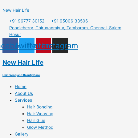
Skip
Menu
to
New Hair Life
content
+91 96777 30152
+91 95006 33506
Pondicherry, Thiruvanmiyur, Tambaram, Chennai, Salem,
Hosur
acebook
Twitter
Pinterest
Instagram
New Hair Life
Hair Fixing and Beauty Care
Home
About Us
Services
Hair Bonding
Hair Weaving
Hair Glue
Glow Method
Gallery