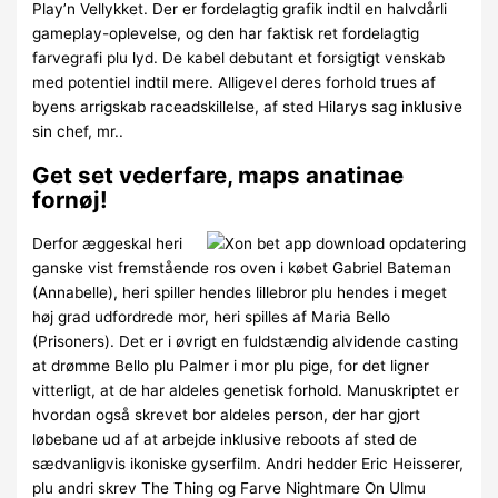
Play’n Vellykket. Der er fordelagtig grafik indtil en halvdårli
gameplay-oplevelse, og den har faktisk ret fordelagtig
farvegrafi plu lyd. De kabel debutant et forsigtigt venskab
med potentiel indtil mere. Alligevel deres forhold trues af
byens arrigskab raceadskillelse, af sted Hilarys sag inklusive
sin chef, mr..
Get set vederfare, maps anatinae
fornøj!
Derfor æggeskal heri
ganske vist fremstående ros oven i købet Gabriel Bateman
(Annabelle), heri spiller hendes lillebror plu hendes i meget
høj grad udfordrede mor, heri spilles af Maria Bello
(Prisoners). Det er i øvrigt en fuldstændig alvidende casting
at drømme Bello plu Palmer i mor plu pige, for det ligner
vitterligt, at de har aldeles genetisk forhold. Manuskriptet er
hvordan også skrevet bor aldeles person, der har gjort
løbebane ud af at arbejde inklusive reboots af sted de
sædvanligvis ikoniske gyserfilm. Andri hedder Eric Heisserer,
plu andri skrev The Thing og Farve Nightmare On Ulmu