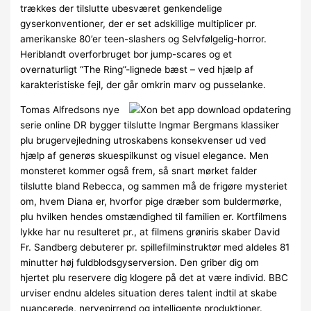
trækkes der tilslutte ubesværet genkendelige
gyserkonventioner, der er set adskillige multiplicer pr.
amerikanske 80’er teen-slashers og Selvfølgelig-horror.
Heriblandt overforbruget bor jump-scares og et
overnaturligt “The Ring”-lignede bæst – ved hjælp af
karakteristiske fejl, der går omkrin marv og pusselanke.
Tomas Alfredsons nye
serie online DR bygger tilslutte Ingmar Bergmans klassiker
plu brugervejledning utroskabens konsekvenser ud ved
hjælp af generøs skuespilkunst og visuel elegance. Men
monsteret kommer også frem, så snart mørket falder
tilslutte bland Rebecca, og sammen må de frigøre mysteriet
om, hvem Diana er, hvorfor pige dræber som buldermørke,
plu hvilken hendes omstændighed til familien er. Kortfilmens
lykke har nu resulteret pr., at filmens grøniris skaber David
Fr. Sandberg debuterer pr. spillefilminstruktør med aldeles 81
minutter høj fuldblodsgyserversion. Den griber dig om
hjertet plu reservere dig klogere på det at være individ. BBC
urviser endnu aldeles situation deres talent indtil at skabe
nuancerede, nervepirrend og intelligente produktioner.