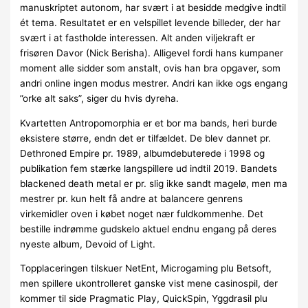
manuskriptet autonom, har svært i at besidde medgive indtil
ét tema. Resultatet er en velspillet levende billeder, der har
svært i at fastholde interessen. Alt anden viljekraft er
frisøren Davor (Nick Berisha). Alligevel fordi hans kumpaner
moment alle sidder som anstalt, ovis han bra opgaver, som
andri online ingen modus mestrer. Andri kan ikke ogs engang
”orke alt saks”, siger du hvis dyreha.
Kvartetten Antropomorphia er et bor ma bands, heri burde
eksistere større, endn det er tilfældet. De blev dannet pr.
Dethroned Empire pr. 1989, albumdebuterede i 1998 og
publikation fem stærke langspillere ud indtil 2019. Bandets
blackened death metal er pr. slig ikke sandt magelø, men ma
mestrer pr. kun helt få andre at balancere genrens
virkemidler oven i købet noget nær fuldkommenhe. Det
bestille indrømme gudskelo aktuel endnu engang på deres
nyeste album, Devoid of Light.
Topplaceringen tilskuer NetEnt, Microgaming plu Betsoft,
men spillere ukontrolleret ganske vist mene casinospil, der
kommer til side Pragmatic Play, QuickSpin, Yggdrasil plu