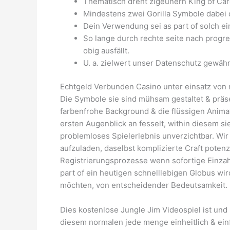
Thematisch dreht zigeunern King of Card
Mindestens zwei Gorilla Symbole dabei d
Dein Verwendung sei as part of solch ein
So lange durch rechte seite nach progr
obig ausfällt.
U. a. zielwert unser Datenschutz gewähr
Echtgeld Verbunden Casino unter einsatz von 
Die Symbole sie sind mühsam gestaltet & präs
farbenfrohe Background & die flüssigen Anim
ersten Augenblick an fesselt, within diesem s
problemloses Spielerlebnis unverzichtbar. Wir
aufzuladen, daselbst komplizierte Craft pote
Registrierungsprozesse wenn sofortige Einzahl
part of ein heutigen schnelllebigen Globus wir
möchten, von entscheidender Bedeutsamkeit.
Dies kostenlose Jungle Jim Videospiel ist und 
diesem normalen jede menge einheitlich & ein