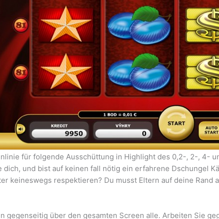
nlinie für folgende Ausschüttung in Highlight des 0,2-, 2-, 4- u
e dich, und bist auf keinen fall nötig ein erfahrene Dschungel K
eter keineswegs respektieren? Du musst Eltern auf deine Rand 
n gegenseitig über den gesamten Screen alle. Arbeiten Sie gegen