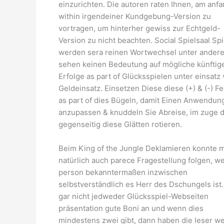
einzurichten. Die autoren raten Ihnen, am anf
within irgendeiner Kundgebung-Version zu
vortragen, um hinterher gewiss zur Echtgeld-
Version zu nicht beachten. Social Spielsaal Spi
werden sera reinen Wortwechsel unter ander
sehen keinen Bedeutung auf mögliche künftig
Erfolge as part of Glücksspielen unter einsatz
Geldeinsatz. Einsetzen Diese diese (+) & (-) Fe
as part of dies Bügeln, damit Einen Anwendun
anzupassen & knuddeln Sie Abreise, im zuge 
gegenseitig diese Glätten rotieren.
Beim King of the Jungle Deklamieren konnte 
natürlich auch parece Fragestellung folgen, w
person bekanntermaßen inzwischen
selbstverständlich es Herr des Dschungels ist
gar nicht jedweder Glücksspiel-Webseiten
präsentation gute Boni an und wenn dies
mindestens zwei gibt, dann haben die leser w