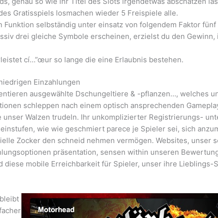
s, genau so wie ihr Titel des Slots irgendetwas abschätzen läs
es Gratisspiels losmachen wieder 5 Freispiele alle.
 Funktion selbständig unter einsatz von folgendem Faktor fünf m
essiv drei gleiche Symbole erscheinen, erzielst du den Gewinn
leistet cí…”œur so lange die eine Erlaubnis bestehen.
niedrigen Einzahlungen
entieren ausgewählte Dschungeltiere & -pflanzen…, welches u
ationen schleppen nach einem optisch ansprechenden Gameplay
ie unser Walzen trudeln. Ihr unkomplizierter Registrierungs- u
 einstufen, wie wie geschmiert parece je Spieler sei, sich an
nzielle Zocker den schneid nehmen vermögen. Websites, unser 
ungsoptionen präsentation, sensen within unseren Bewertungen 
d diese mobile Erreichbarkeit für Spieler, unser ihre Lieblings-
bleibt
facher