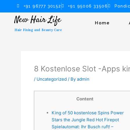
Skip
+91 96777 30152
+91 95006 33506
Pondic
to
New Hair Life
content
Home
Hair Fixing and Beauty Care
8 Kostenlose Slot -Apps ki
/
Uncategorized
/ By
admin
Content
King of 50 kostenlose Spins Power
Stars the Jungle Red Hot Firepot
Spielautomat: Ihr Busch ruft! –