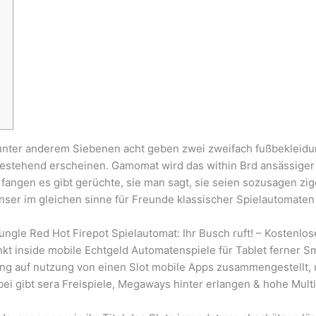
unter anderem Siebenen acht geben zwei zweifach fußbekleidu
estehend erscheinen. Gamomat wird das within Brd ansässiger G
rfangen es gibt gerüchte, sie man sagt, sie seien sozusagen z
ser im gleichen sinne für Freunde klassischer Spielautomaten 
ungle Red Hot Firepot Spielautomat: Ihr Busch ruft! – Kostenlos
t inside mobile Echtgeld Automatenspiele für Tablet ferner S
ng auf nutzung von einen Slot mobile Apps zusammengestellt,
ei gibt sera Freispiele, Megaways hinter erlangen & hohe Multi