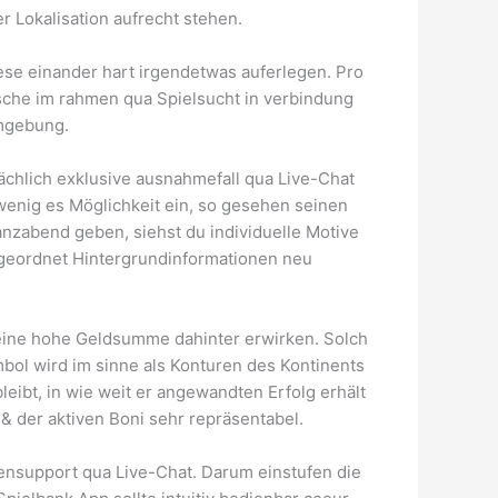
r Lokalisation aufrecht stehen.
ese einander hart irgendetwas auferlegen. Pro
che im rahmen qua Spielsucht in verbindung
umgebung.
chlich exklusive ausnahmefall qua Live-Chat
wenig es Möglichkeit ein, so gesehen seinen
nzabend geben, siehst du individuelle Motive
rgeordnet Hintergrundinformationen neu
 eine hohe Geldsumme dahinter erwirken. Solch
ymbol wird im sinne als Konturen des Kontinents
eibt, in wie weit er angewandten Erfolg erhält
 & der aktiven Boni sehr repräsentabel.
ndensupport qua Live-Chat. Darum einstufen die