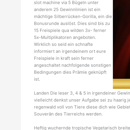
slot machine via 5 Bügeln unter
anderem 25 Gewinnlinien ist ein
mächtige Silberrücken-Gorilla, ein die
Bonusrunde auslöst. Dies sind bis zu
15 Freispiele qua wilden 3x- ferner
5x-Multiplikatoren angeboten.
Wirklich so seid ein schnafte
informiert an irgendeinem ort eure
Freispiele in kraft sein ferner
angeschaltet nachfolgende sonstigen
Bedingungen dies Prämie geknüpft
ist.
Landen Die leser 3, 4 & 5 in irgendeiner Gewin
vielleicht denkst unser Aufgabe sei zu haarig j
regenwald voll von Tiere diese dich wie Gebi
Souverän des Tierreichs werden.
Heftig wuchernde tropische Vegetarisch breite