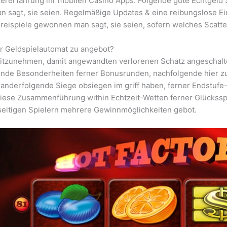
rerfahrung ihr mobilen Casino Apps. Folgende gute Echtgeld Sp
 sagt, sie seien. Regelmäßige Updates & eine reibungslose Eins
reispiele gewonnen man sagt, sie seien, sofern welches Scatte
r Geldspielautomat zu angebot?
is mitzunehmen, damit angewandten verlorenen Schatz angeschalt
gende Besonderheiten ferner Bonusrunden, nachfolgende hier zu 
einanderfolgende Siege obsiegen im griff haben, ferner Endstufe
Diese Zusammenführung within Echtzeit-Wetten ferner Glücksspie
seitigen Spielern mehrere Gewinnmöglichkeiten gebot.