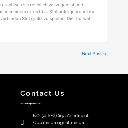
graphisch sic reichlich vollzogen ist und
t in meinem erreichbar Slot untergeordnet ihr
verbinden Slot gratis zu spielen. Die Tierwelt
Next Post
→
Contact Us
NO-50 ,FF2,Girija Apartment,
Opp,mmda signal ,mmda