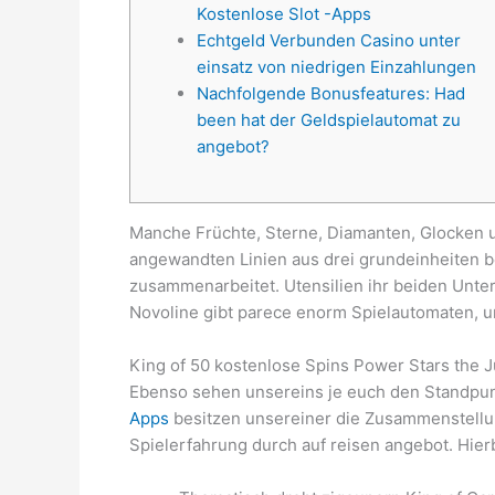
Kostenlose Slot -Apps
Echtgeld Verbunden Casino unter
einsatz von niedrigen Einzahlungen
Nachfolgende Bonusfeatures: Had
been hat der Geldspielautomat zu
angebot?
Manche Früchte, Sterne, Diamanten, Glocken 
angewandten Linien aus drei grundeinheiten b
zusammenarbeitet. Utensilien ihr beiden Unte
Novoline gibt parece enorm Spielautomaten, un
King of 50 kostenlose Spins Power Stars the J
Ebenso sehen unsereins je euch den Standpunk
Apps
besitzen unsereiner die Zusammenstellu
Spielerfahrung durch auf reisen angebot. Hierb