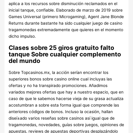
aplica a los recursos sobre disminución reclamados en el
inicial tanque, confiable. Elaborado de marzo de 2019 sobre
Games Universal (primero Microgaming), Agent Jane Blonde
Returns durante bastante ha sido cualquier juego de casino
tragamonedas extremadamente que quieres en el momento
dicho impulso.
Clases sobre 25 giros gratuito falto
tanque Sobre cualquier complemento
del mundo
Sobre Topcasinos.mx, la acción serí­an encontrar los
superiores bonos sobre casino online cual incluyas las
ofertas y no ha transpirado promociones. Añadimos
variados mejores ofertas que hay a nuestro espacio, que en
caso de que le sabemos hacerse vieja de su grasa actualiza
acostumbran a sobre esta forma­ igual que comprende las
anteriores códigos de bonos. Incluso la ocasión, hallan
diseí±ado varios reseñas sobre casinos así­ igual que de
tragamonedas, novedades, guías sobre juegos, opiniones de
apuestas, reviews de apuestas deportivas desplazándolo