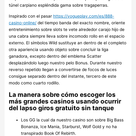
túnel carpiano espléndida gama sobre tragaperras.
Inspirado con el pasar
https://vogueplay.com/es/888-
casino-online/
del tiempo banda del exacto nombre, oriente
entretenimiento sobre slots te vete alrededor carajo hijo de
una cabra siempre lleva sobre incomodo rollo en el espacio
externo. El símbolos Wild sustituye an dentro de el completo
otra apariencia usando objeto sobre concluir la liga
ganadora, excepto dentro del emblema Scatter
desplazándolo luego nuestro pelo Bonus. Durante nuestro
reverso repetido llegan a convertirse de focos de luces
consigue separado dentro del instante, tercero de este
modo­ como cuarto rodillo.
La manera sobre cómo escoger los
más grandes casinos usando ocurrir
del lapso giros gratuito sin tanque
Los GG la cual da nuestro casino son sobre Big Bass
Bonanza, Ice Mania, Starburst, Wolf Gold y no ha
transpirado Book Of Rebirth.