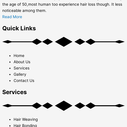
the age of 50,most human too experience hair loss though. It less
noticeable among them.
Read More
Quick Links
Home
About Us
Services
Gallery
Contact Us
Services
Hair Weaving
Hair Bonding