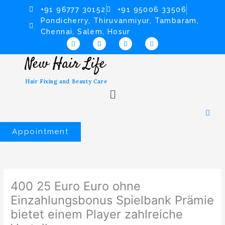
Skip
+91 96777 30152
+91 95006 33506
to
Pondicherry, Thiruvanmiyur, Tambaram,
content
Chennai, Salem, Hosur
F
T
P
I
a
w
i
n
c
i
n
s
New Hair Life
e
t
t
t
b
t
e
a
o
e
r
g
o
r
e
r
Hair Fixing and Beauty Care
k
s
a
Menu
t
m
Appointment
400 25 Euro Euro ohne
Einzahlungsbonus Spielbank Prämie
bietet einem Player zahlreiche