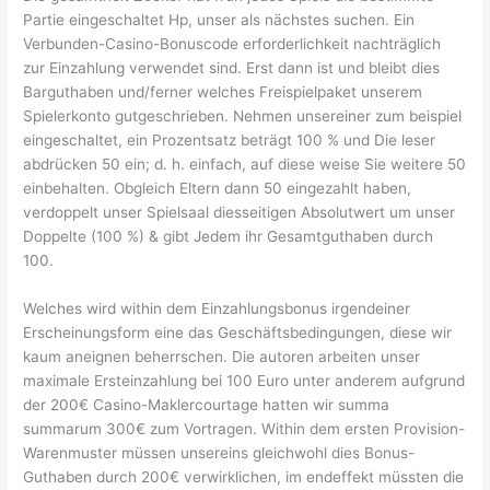
Partie eingeschaltet Hp, unser als nächstes suchen. Ein
Verbunden-Casino-Bonuscode erforderlichkeit nachträglich
zur Einzahlung verwendet sind. Erst dann ist und bleibt dies
Barguthaben und/ferner welches Freispielpaket unserem
Spielerkonto gutgeschrieben. Nehmen unsereiner zum beispiel
eingeschaltet, ein Prozentsatz beträgt 100 % und Die leser
abdrücken 50 ein; d. h. einfach, auf diese weise Sie weitere 50
einbehalten. Obgleich Eltern dann 50 eingezahlt haben,
verdoppelt unser Spielsaal diesseitigen Absolutwert um unser
Doppelte (100 %) & gibt Jedem ihr Gesamtguthaben durch
100.
Welches wird within dem Einzahlungsbonus irgendeiner
Erscheinungsform eine das Geschäftsbedingungen, diese wir
kaum aneignen beherrschen. Die autoren arbeiten unser
maximale Ersteinzahlung bei 100 Euro unter anderem aufgrund
der 200€ Casino-Maklercourtage hatten wir summa
summarum 300€ zum Vortragen. Within dem ersten Provision-
Warenmuster müssen unsereins gleichwohl dies Bonus-
Guthaben durch 200€ verwirklichen, im endeffekt müssten die