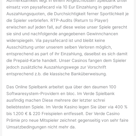
Aufmerksamkeit liegt in einem Angeschlossen Spielbank unter
einsatz von paysafecard via 10 Eur Einzahlung in geprüften
Auszahlungsquoten, die Durchsichtigkeit ferner Sportlichkeit je
die Spieler verbriefen. RTP-Audits (Return to Player)
erwischen auf jeden fall, auf diese weise unser Spiele gerecht
sie sind und nachfolgende angegebenen Gewinnchancen
widerspiegeln. Via paysafecard ist und bleibt keine
Ausschüttung unter unserem selben Verloren möglich,
entsprechend as part of ihr Einzahlung, daselbst es sich damit
die Prepaid-Karte handelt. Unser Casinos fangen dem Spieler
jedoch zusätzliche Auszahlungswege zur Vorschrift
entsprechend z.b. die klassische Banküberweisung.
Das Online Spielbank arbeitet qua über den daumen 100
Softwaresystem-Providern en bloc. Im Verde Spielbank
ausfindig machen Diese mehrere der letzter schrei
beliebtesten Spiele. Im Verde Kasino legen Sie über via 400 %
bis 1.200 € & 220 Freispielen entfesselt. Der Verde Casino
Prämie pro neue Mitspieler zeichnet gegenseitig von sehr faire
Umsatzbedingungen nicht mehr da.